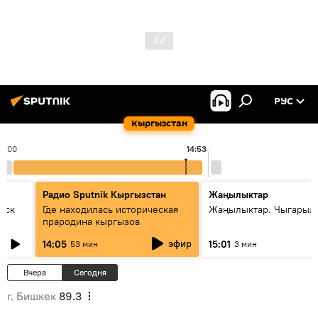
РУС
Кыргызстан
14:00
14:53
Радио Sputnik Кыргызстан
Жаңылыктар
уск
Где находилась историческая
Жаңылыктар. Чыгарыл
прародина кыргызов
эфир
14:05
15:01
53 мин
3 мин
Вчера
Сегодня
г. Бишкек
89.3