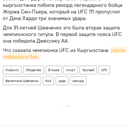
кыргызстанка побила рекорд легендарного бойца
Жоржа Сен-Пьера, который на UFC 111 пропустил
от Дэна Харди три значимых удара.
Для 31-летней Шевченко это была вторая защита
чемпионского титула. В первой защите пояса UFC
она победила Джессику Ай.
Что сказала чемпионка UFC из Кыргызстана
после 
победного боя
.
Новости
Общество
В мире
спорт
Уругвай
UFC
Валентина Шевченко
бой
удар
рекорд