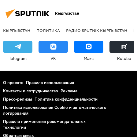
Кыргызстан
КЫРГЫЗСТАН
ПОЛИТИКА
РАДИО SPUTNIK КЫРГЫЗСТАН
Р
Telegram
VK
Макс
Rutube
О проекте
Правила использования
Контакты и сотрудничество
Реклама
Пресс-релизы
Политика конфиденциальности
Политика использования Cookie и автоматического
логирования
Правила применения рекомендательных
технологий
Обратная связь