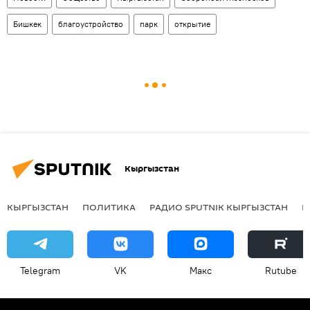
Бишкек
благоустройство
парк
открытие
Кыргызстан
КЫРГЫЗСТАН
ПОЛИТИКА
РАДИО SPUTNIK КЫРГЫЗСТАН
Р
Telegram
VK
Макс
Rutube