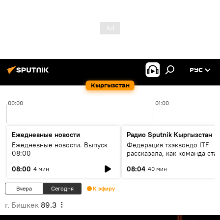
РУС
Кыргызстан
00:00
01:00
Ежедневные новости
Радио Sputnik Кыргызстан
Ежедневные новости. Выпуск
Федерация тхэквондо ITF
08:00
рассказала, как команда ста
жертвой мошенников
08:00
08:04
4 мин
40 мин
Вчера
Сегодня
К эфиру
г. Бишкек
89.3