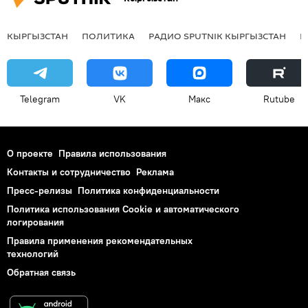
КЫРГЫЗСТАН
ПОЛИТИКА
РАДИО SPUTNIK КЫРГЫЗСТАН
Р
Telegram
VK
Макс
Rutube
О проекте
Правила использования
Контакты и сотрудничество
Реклама
Пресс-релизы
Политика конфиденциальности
Политика использования Cookie и автоматического
логирования
Правила применения рекомендательных
технологий
Обратная связь