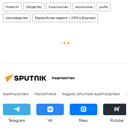
Новости
Общество
Кыргызстан
экономика
рыба
производство
Евразийская неделя — 2019 в Бишкеке
Кыргызстан
КЫРГЫЗСТАН
ПОЛИТИКА
РАДИО SPUTNIK КЫРГЫЗСТАН
Р
Telegram
VK
Макс
Rutube