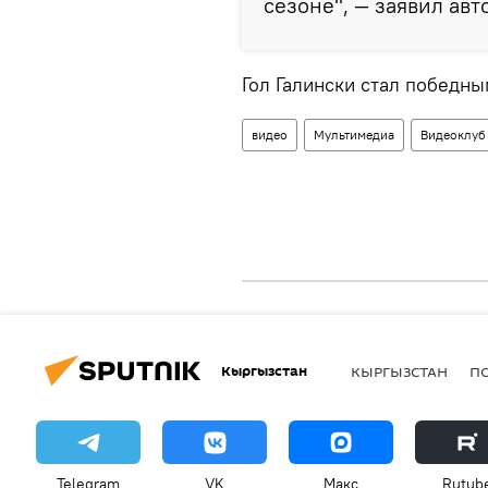
сезоне", — заявил авт
Гол Галински стал победны
видео
Мультимедиа
Видеоклуб
Кыргызстан
КЫРГЫЗСТАН
П
Telegram
VK
Макс
Rutub