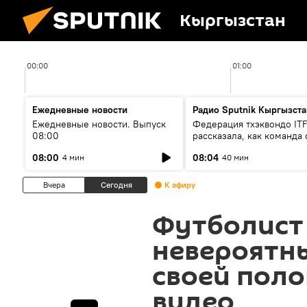
Кыргызстан
00:00
01:00
Ежедневные новости
Радио Sputnik Кыргызста
Ежедневные новости. Выпуск
Федерация тхэквондо IT
08:00
рассказала, как команда 
жертвой мошенников
08:00
08:04
4 мин
40 мин
Вчера
Сегодня
К эфиру
Футболист
невероятны
своей поло
видео