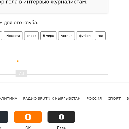
ор гола в интервью журналистам.
м для его клуба.
Новости
спорт
В мире
Англия
футбол
гол
ОЛИТИКА
РАДИО SPUTNIK КЫРГЫЗСТАН
РОССИЯ
СПОРТ
e
OK
Дзен