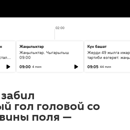
02:00
н
Жаңылыктар
Күн башат
F
Жаңылыктар. Чыгарылыш
Жерди 49 жылга ижар
стала
09:00
тартиби өзгөрөт: жаңы
эмнени көздөйт?
09:00
09:05
4 мин
44 мин
 забил
й гол головой со
вины поля —