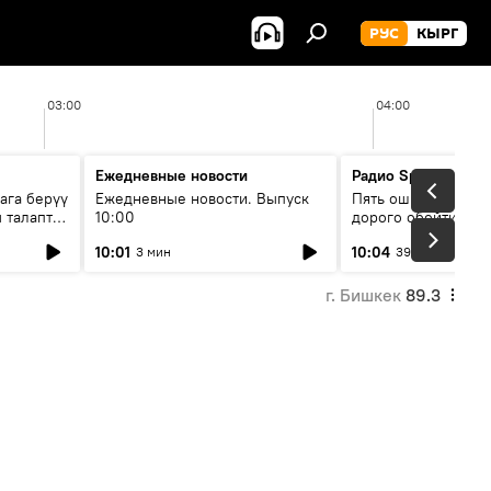
РУС
КЫРГ
03:00
04:00
Ежедневные новости
Радио Sputnik Кыр
ага берүү
Ежедневные новости. Выпуск
Пять ошибок котор
 талаптар
10:00
дорого обойтись п
жилья
10:01
10:04
3 мин
39 мин
г. Бишкек
89.3