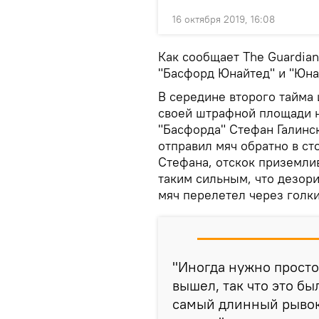
16 октября 2019, 16:08
Как сообщает The Guardia
"Басфорд Юнайтед" и "Юна
В середине второго тайма 
своей штрафной площади н
"Басфорда" Стефан Галинс
отправил мяч обратно в ст
Стефана, отскок приземли
таким сильным, что дезори
мяч перелетел через голки
"Иногда нужно просто
вышел, так что это бы
самый длинный рывок