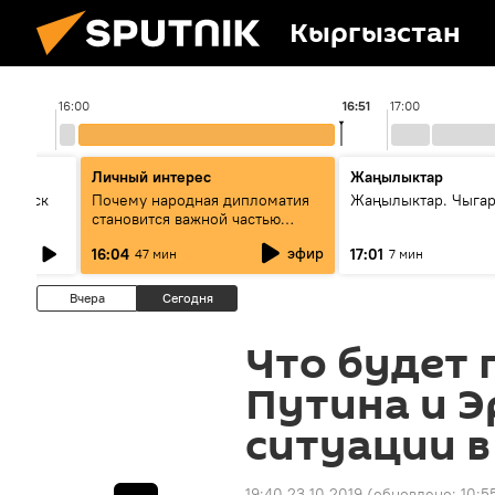
Кыргызстан
16:00
16:51
17:00
Личный интерес
Жаңылыктар
Выпуск
Почему народная дипломатия
Жаңылыктар. Чыга
становится важной частью
международного
эфир
16:04
17:01
47 мин
7 мин
сотрудничества
Вчера
Сегодня
Что будет 
Путина и Э
ситуации в
19:40 23.10.2019
(обновлено:
10:5