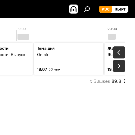
РУС
КЫРГ
19:00
20:00
ости
Тема дня
Жаңылыктар
ости. Выпуск
On air
Жаңылыктар.
18:07
19:01
30 мин
8 мин
г. Бишкек
89.3