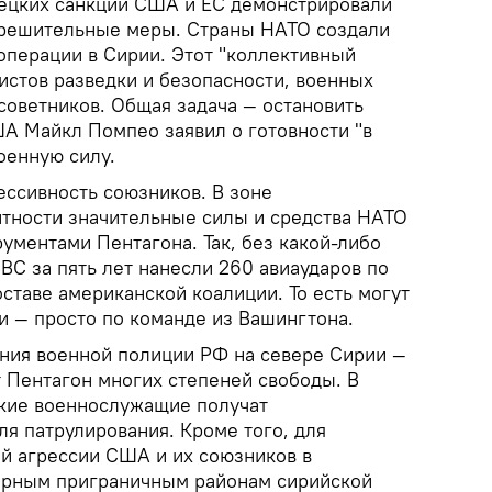
ецких санкций США и ЕС демонстрировали
 решительные меры. Страны НАТО создали
операции в Сирии. Этот "коллективный
истов разведки и безопасности, военных
советников. Общая задача — остановить
ША Майкл Помпео заявил о готовности "в
оенную силу.
ессивность союзников. В зоне
тности значительные силы и средства НАТО
ументами Пентагона. Так, без какой-либо
ВС за пять лет нанесли 260 авиаударов по
оставе американской коалиции. То есть могут
 — просто по команде из Вашингтона.
ния военной полиции РФ на севере Сирии —
 Пентагон многих степеней свободы. В
кие военнослужащие получат
я патрулирования. Кроме того, для
й агрессии США и их союзников в
ерным приграничным районам сирийской