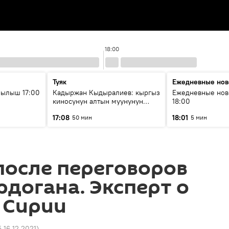
18:00
Туяк
Ежедневные нов
рылыш 17:00
Кадыржан Кыдыралиев: кыргыз
Ежедневные нов
киносунун алтын муунунун
18:00
өкүлү
17:08
18:01
50 мин
5 мин
после переговоров
рдогана. Эксперт о
 Сирии
5 16.12.2021
)