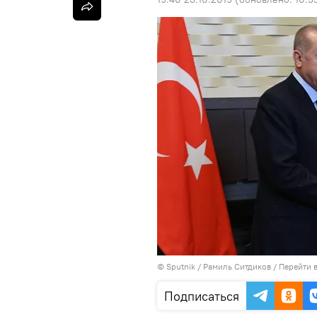
©
Sputnik
/ Рамиль Ситдиков
/
Перейти 
Подписаться