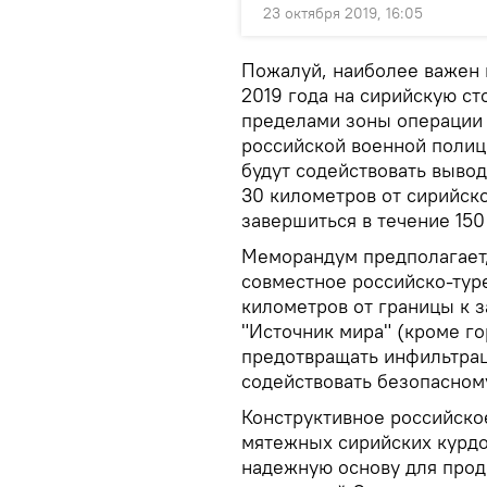
23 октября 2019, 16:05
Пожалуй, наиболее важен п
2019 года на сирийскую ст
пределами зоны операции 
российской военной полиц
будут содействовать выво
30 километров от сирийск
завершиться в течение 150
Меморандум предполагает, 
совместное российско-туре
километров от границы к з
"Источник мира" (кроме г
предотвращать инфильтрац
содействовать безопасном
Конструктивное российское
мятежных сирийских курдо
надежную основу для прод