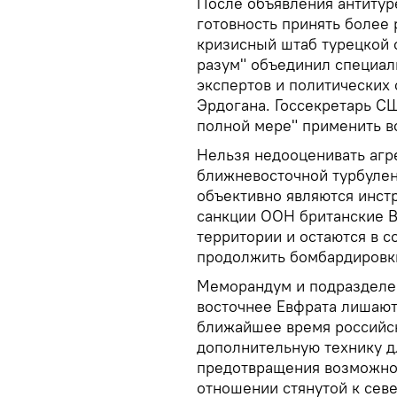
После объявления антитур
готовность принять более
кризисный штаб турецкой 
разум" объединил специал
экспертов и политических 
Эрдогана. Госсекретарь С
полной мере" применить в
Нельзя недооценивать агр
ближневосточной турбулен
объективно являются инстр
санкции ООН британские В
территории и остаются в с
продолжить бомбардировки
Меморандум и подразделе
восточнее Евфрата лишают
ближайшее время российс
дополнительную технику дл
предотвращения возможно
отношении стянутой к сев