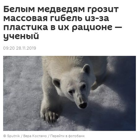
Белым медведям грозит
массовая гибель из-за
пластика в их рационе —
ученый
09:20 28.11.2019
©
Sputnik
/ Вера Костамо
/
Перейти в фотобанк