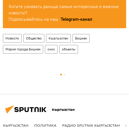
Хотите узнавать раньше самые интересные и важные
новости?
Подписывайтесь на наш
Telegram-канал
Новости
Общество
Кыргызстан
Бишкек
Мэрия города Бишкек
снос
объекты
Кыргызстан
КЫРГЫЗСТАН
ПОЛИТИКА
РАДИО SPUTNIK КЫРГЫЗСТАН
Р