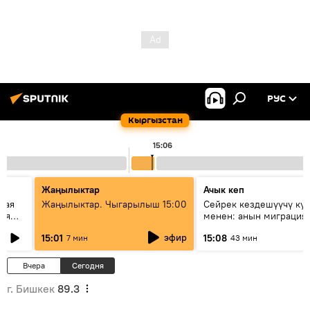
РУС
Кыргызстан
15:06
Жаңылыктар
Ачык кеп
кая
Жаңылыктар. Чыгарылыш 15:00
Сейрек кездешүүчү ку
рия
менен: анын миграция
азии
жолу эмнеден кабар б
эфир
15:01
15:08
7 мин
43 мин
Вчера
Сегодня
г. Бишкек
89.3