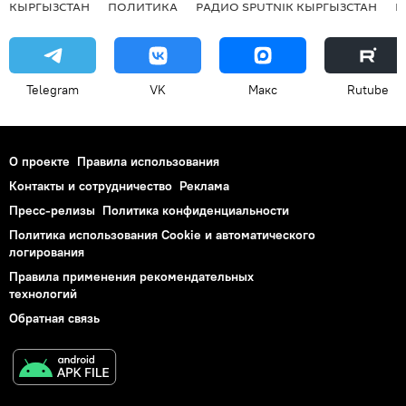
КЫРГЫЗСТАН
ПОЛИТИКА
РАДИО SPUTNIK КЫРГЫЗСТАН
Р
Telegram
VK
Макс
Rutube
О проекте
Правила использования
Контакты и сотрудничество
Реклама
Пресс-релизы
Политика конфиденциальности
Политика использования Cookie и автоматического
логирования
Правила применения рекомендательных
технологий
Обратная связь