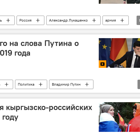
ь
Россия
Александр Лукашенко
армия
и
го на слова Путина о
019 года
а
Политика
Владимир Путин
я кыргызско-российских
 году