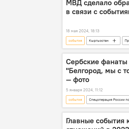
МВД сделало обр
в связи с события
18 мая 2024, 18:13
события
Кыргызстан
Пр
Сербские фанаты
"Белгород, мы с т
— фото
5 января 2024, 11:12
события
Спецоперация России по
Белгород
Сербия
Главные события 