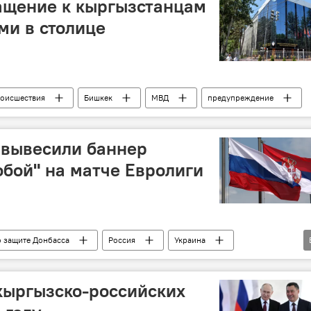
ащение к кыргызстанцам
ми в столице
оисшествия
Бишкек
МВД
предупреждение
 вывесили баннер
обой" на матче Евролиги
 защите Донбасса
Россия
Украина
поддержка
кыргызско-российских