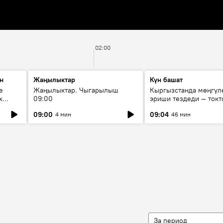
02:00
н
Жаңылыктар
Күн башат
е
Жаңылыктар. Чыгарылыш
Кыргызстанда мөңгүл
х
09:00
эриши тездеди — токт
мүмкүн эмеспи?
09:00
09:04
4 мин
46 мин
За период