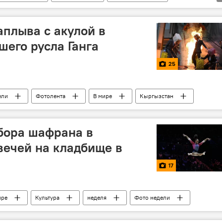
аплыва с акулой в
шего русла Ганга
25
ели
Фотолента
В мире
Кыргызстан
сбора шафрана в
вечей на кладбище в
17
ире
Культура
неделя
Фото недели