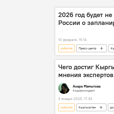
2026 год будет н
России о заплани
10 февраля, 15:14
события
Пресс-центр
К
мероприятия
Сергей Вакуно
Чего достиг Кыргы
мнения экспертов
Анара Мамытова
Корреспондент
3 января 2025, 17:33
события
Кыргызстан
до