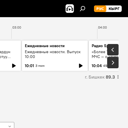
РУС
КЫРГ
03:00
04:00
Ежедневные новости
Радио Sputnik Кыр
өрдүн
Ежедневные новости. Выпуск
«Более 1200 сёл в 
отуу
10:00
МЧС — о климате, 
системе оповещен
10:01
10:04
3 мин
49 мин
населения
г. Бишкек
89.3