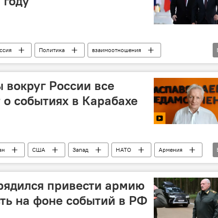
 году
ссия
Политика
взаимоотношения
ы вокруг России все
 о событиях в Карабахе
ан
США
Запад
НАТО
Армения
т
причина
рядился привести армию
сть на фоне событий в РФ