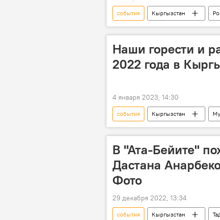
события
Кыргызстан
Ро
Наши горести и р
2022 года в Кырг
4 января 2023, 14:30
события
Кыргызстан
Му
В "Ата-Бейите" п
Дастана Анарбеко
Фото
29 декабря 2022, 13:34
события
Кыргызстан
Та