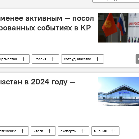
е менее активным — посол
рованных событиях в КР
ыргызстан
Россия
сотрудничество
в
зстан в 2024 году —
стижение
итоги
эксперты
мнения