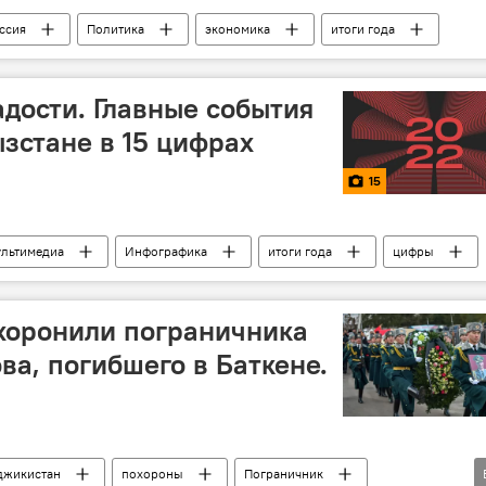
ссия
Политика
экономика
итоги года
адости. Главные события
ызстане в 15 цифрах
15
льтимедиа
Инфографика
итоги года
цифры
охоронили пограничника
ва, погибшего в Баткене.
джикистан
похороны
Пограничник