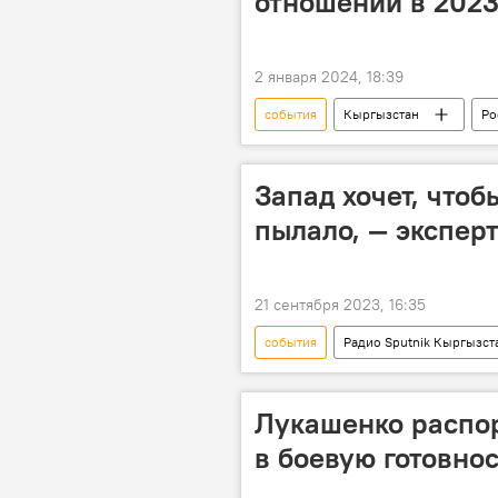
отношений в 2023
2 января 2024, 18:39
события
Кыргызстан
Ро
итоги года
2023 год
Запад хочет, чтоб
пылало, — эксперт
21 сентября 2023, 16:35
события
Радио Sputnik Кыргызст
Нагорный Карабах
конфлик
Лукашенко распо
в боевую готовно