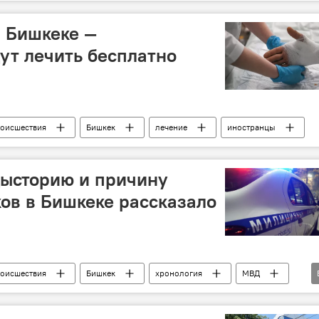
 Бишкеке —
ут лечить бесплатно
оисшествия
Бишкек
лечение
иностранцы
дысторию и причину
ов в Бишкеке рассказало
оисшествия
Бишкек
хронология
МВД