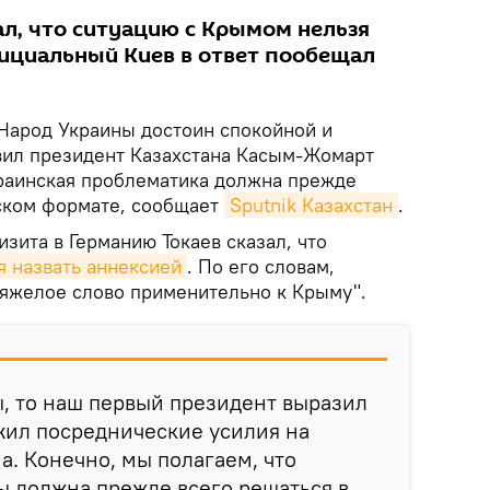
ал, что ситуацию с Крымом нельзя
фициальный Киев в ответ пообещал
Народ Украины достоин спокойной и
вил президент Казахстана Касым-Жомарт
украинская проблематика должна прежде
ском формате, сообщает
Sputnik Казахстан
.
зита в Германию Токаев сказал, что
я назвать аннексией
. По его словам,
тяжелое слово применительно к Крыму".
ы, то наш первый президент выразил
жил посреднические усилия на
а. Конечно, мы полагаем, что
 должна прежде всего решаться в