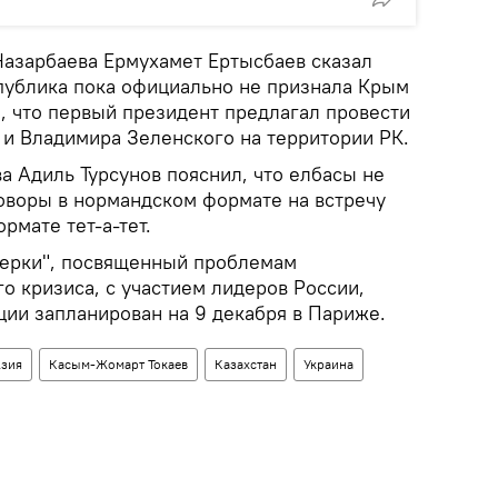
Назарбаева Ермухамет Ертысбаев сказал
спублика пока официально не признала Крым
, что первый президент предлагал провести
 и Владимира Зеленского на территории РК.
а Адиль Турсунов пояснил, что елбасы не
оворы в нормандском формате на встречу
рмате тет-а-тет.
верки", посвященный проблемам
о кризиса, с участием лидеров России,
ции запланирован на 9 декабря в Париже.
зия
Касым-Жомарт Токаев
Казахстан
Украина