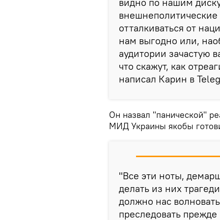
видно по нашим диск
внешнеполитические 
отталкиваться от наци
нам выгодно или, нао
аудитории зачастую в
что скажут, как отреа
написал Карин в Tele
Он назвал "панической" ре
МИД Украины якобы готови
"Все эти ноты, демар
делать из них трагеди
должно нас волновать
преследовать прежде 