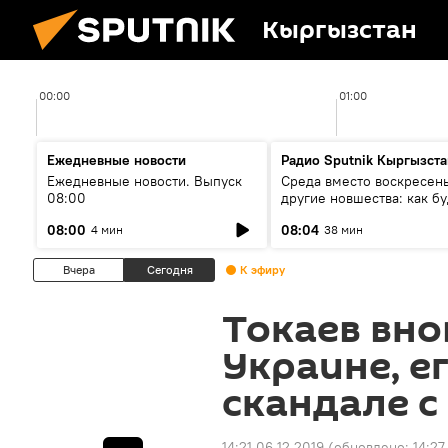
Кыргызстан
00:00
01:00
Ежедневные новости
Радио Sputnik Кыргызста
Ежедневные новости. Выпуск
Среда вместо воскресень
08:00
другие новшества: как бу
проходить выборы в КР?
08:00
08:04
4 мин
38 мин
Вчера
Сегодня
К эфиру
Токаев вно
Украине, е
скандале 
14:21 06.12.2019
(обновлено:
14:27