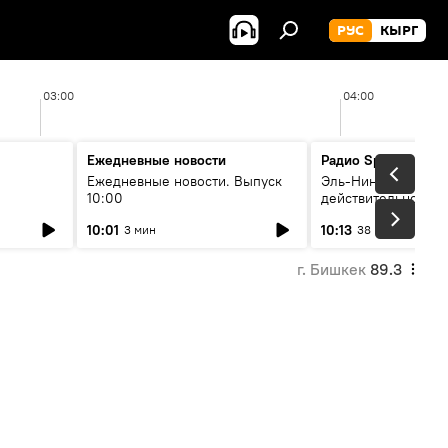
РУС
КЫРГ
03:00
04:00
Ежедневные новости
Радио Sputnik Кыр
Ежедневные новости. Выпуск
Эль-Ниньо, жара и 
10:00
действительно вли
 өнүгүү
погоду в Кыргызст
10:01
10:13
3 мин
38 мин
г. Бишкек
89.3