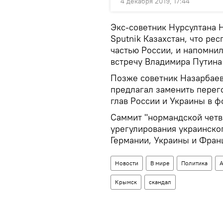
4 декабря 2019, 17:44
Экс-советник Нурсултана 
Sputnik Казахстан, что ре
частью России, и напомнил
встречу Владимира Путина
Позже советник Назарбаев
предлагал заменить перег
глав России и Украины в фо
Саммит "нормандской чет
урегулирования украинског
Германии, Украины и Фран
Новости
В мире
Политика
А
Крымск
скандал