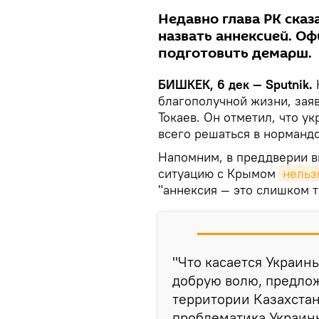
Недавно глава РК сказ
назвать аннексией. О
подготовить демарш.
БИШКЕК, 6 дек — Sputnik.
благополучной жизни, зая
Токаев. Он отметил, что 
всего решаться в норманд
Напомним, в преддверии ви
ситуацию с Крымом
нельз
"аннексия — это слишком 
"Что касается Украин
добрую волю, предло
территории Казахстан
проблематика Украины