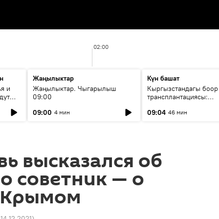
02:00
н
Жаңылыктар
Күн башат
я и
Жаңылыктар. Чыгарылыш
Кыргызстандагы боор
дут
09:00
трансплантациясы:
жетишкендиктер жана
09:00
09:04
4 мин
46 мин
келечеги
вь высказался об
го советник — о
с Крымом
 14.12.2021
)