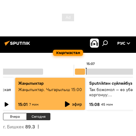
РУС
Кыргызстан
15:07
Жаңылыктар
Sputnikteн сүйлөйбүз
еская
Жаңылыктар. Чыгарылыш 15:00
Так божомол — өз убаг
коргонуу:
гидрометеорологиялык
эфир
15:01
15:08
7 мин
45 мин
кантип өркүндөтүлүүдө
Вчера
Сегодня
г. Бишкек
89.3