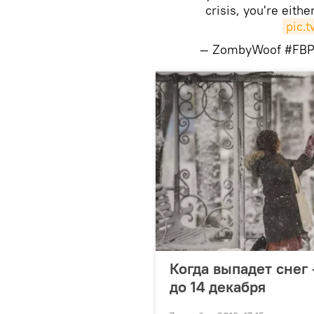
crisis, you're eithe
pic.
— ZombyWoof #FB
Когда выпадет снег
до 14 декабря