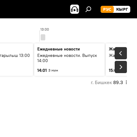
РУС
КЫРГ
13:00
14
Ежедневные новости
Жаңылыктар
гарылыш 13:00
Ежедневные новости. Выпуск
Жаңылыктар.
14:00
14:01
15:01
3 мин
3 мин
г. Бишкек
89.3