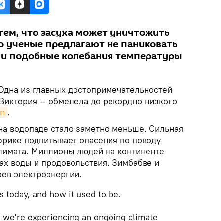
тем, что засуха может уничтожить
о ученые предлагают не паниковать
 ли подобные колебания температуры
Одна из главных достопримечательностей
Виктория — обмелела до рекордно низкого
an
.
 на водопаде стало заметно меньше. Сильная
фрике подпитывает опасения по поводу
лимата. Миллионы людей на континенте
ах воды и продовольствия. Зимбабве и
оев электроэнергии.
ls today, and how it used to be.
at we're experiencing an ongoing climate