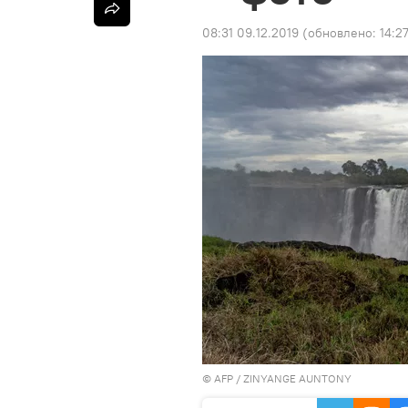
08:31 09.12.2019
(обновлено:
14:2
©
AFP
/ ZINYANGE AUNTONY