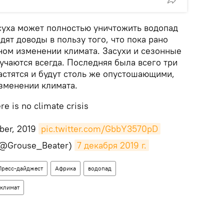
асуха может полностью уничтожить водопад
дят доводы в пользу того, что пока рано
ьном изменении климата. Засухи и сезонные
учаются всегда. Последняя была всего три
частятся и будут столь же опустошающими,
изменении климата.
re is no climate crisis
mber, 2019
pic.twitter.com/GbbY3570pD
(@Grouse_Beater)
7 декабря 2019 г.
Пресс-дайджест
Африка
водопад
климат