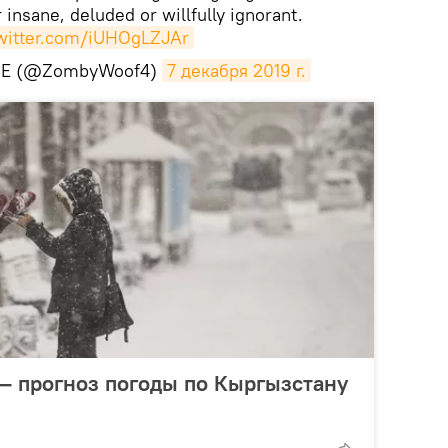
r insane, deluded or willfully ignorant.
twitter.com/iUHOgLZJAr
PE (@ZombyWoof4)
7 декабря 2019 г.
 — прогноз погоды по Кыргызстану