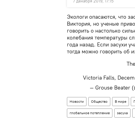
7 декабря 2019, 17:15
Экологи опасаются, что з
Виктория, но ученые приво
говорить о настолько сил
колебания температуры сл
года назад. Если засухи у
тогда можно говорить об 
The
Victoria Falls, Dece
— Grouse Beater 
Новости
Общество
В мире
глобальное потепление
засуха