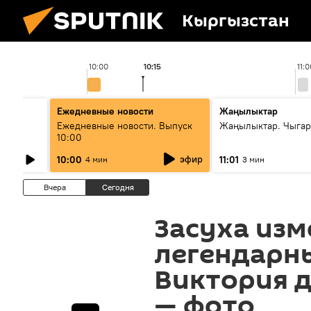
Кыргызстан
10:00
10:15
11:0
Ежедневные новости
Жаңылыктар
лыш
Ежедневные новости. Выпуск
Жаңылыктар. Чыгар
10:00
эфир
10:00
11:01
4 мин
3 мин
Вчера
Сегодня
Засуха из
легендарн
Виктория 
— фото