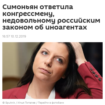
Симоньян ответила
конгрессмену,
недовольному российским
законом об иноагентах
16:57 10.12.2019
©
Sputnik
/ Илья Питалев
/
Перейти в фотобанк