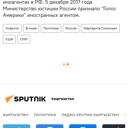
иноагентах в РФ. 5 декабря 2017 года
Министерство юстиции России признало "Голос
Америки" иностранных агентом.
Новости
В мире
Политика
Россия
Маргарита Симоньян
США
СМИ
Кыргызстан
КЫРГЫЗСТАН
ПОЛИТИКА
РАДИО SPUTNIK КЫРГЫЗСТАН
Р