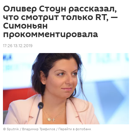
Оливер Стоун рассказал,
что смотрит только RT, —
Симоньян
прокомментировала
17:26 13.12.2019
©
Sputnik
/ Владимир Трефилов
/
Перейти в фотобанк