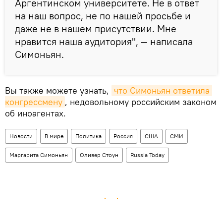
Аргентинском университете. Не в ответ
на наш вопрос, не по нашей просьбе и
даже не в нашем присутствии. Мне
нравится наша аудитория", — написала
Симоньян.
Вы также можете узнать,
что Симоньян ответила 
конгрессмену
, недовольному российским законом
об иноагентах.
Новости
В мире
Политика
Россия
США
СМИ
Маргарита Симоньян
Оливер Стоун
Russia Today