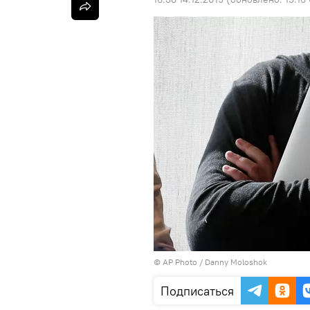
©
AP Photo
/ Danny Moloshok
Подписаться