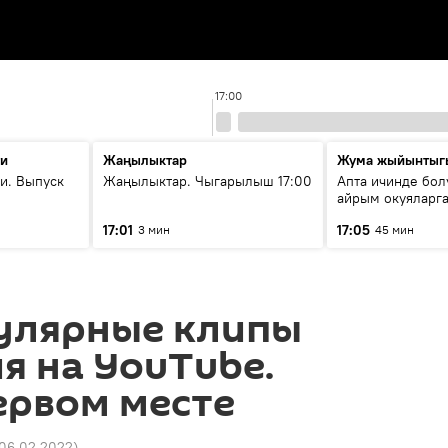
17:00
ти
Жаңылыктар
Жума жыйынтыг
и. Выпуск
Жаңылыктар. Чыгарылыш 17:00
Апта ичинде бол
айрым окуяларга
17:01
17:05
3 мин
45 мин
улярные клипы
я на YouTube.
ервом месте
 06.02.2022
)