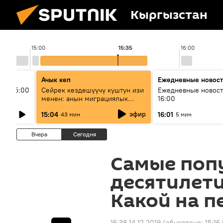
Кыргызстан
15:00
15:35
16:00
Ачык кеп
Ежедневные новос
ыш 15:00
Сейрек кездешүүчү куштун изи
Ежедневные новост
менен: анын миграциялык
16:00
жолу эмнеден кабар берет?
эфир
15:04
16:01
43 мин
5 мин
Вчера
Сегодня
Самые поп
десятилети
Какой на п
16:38 14.12.2019
(обновлено:
15:16