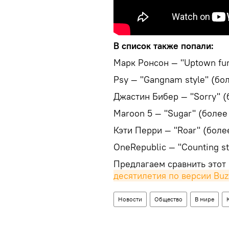
В список также попали:
Марк Ронсон — "Uptown funk
Psy — "Gangnam style" (бо
Джастин Бибер — "Sorry" (
Maroon 5 — "Sugar" (более
Кэти Перри — "Roar" (боле
OneRepublic — "Counting st
Предлагаем сравнить этот
десятилетия по версии Buz
Новости
Общество
В мире