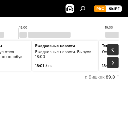
РУС
КЫРГ
18:00
19:00
ы
Ежедневные новости
Тема дня
уп өткөн
Ежедневные новости. Выпуск
On air
 токтолобуз
18:00
18:01
18:07
5 мин
30 мин
г. Бишкек
89.3