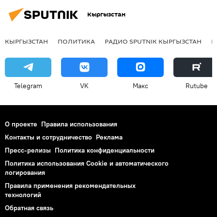
Кыргызстан
КЫРГЫЗСТАН
ПОЛИТИКА
РАДИО SPUTNIK КЫРГЫЗСТАН
Р
Telegram
VK
Макс
Rutube
О проекте
Правила использования
Контакты и сотрудничество
Реклама
Пресс-релизы
Политика конфиденциальности
Политика использования Cookie и автоматического
логирования
Правила применения рекомендательных
технологий
Обратная связь