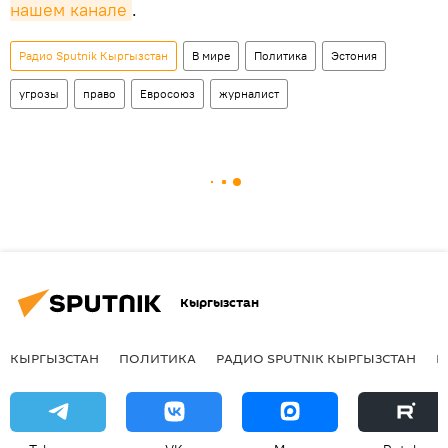
нашем канале
.
Радио Sputnik Кыргызстан
В мире
Политика
Эстония
угрозы
право
Евросоюз
журналист
Кыргызстан
КЫРГЫЗСТАН
ПОЛИТИКА
РАДИО SPUTNIK КЫРГЫЗСТАН
Р