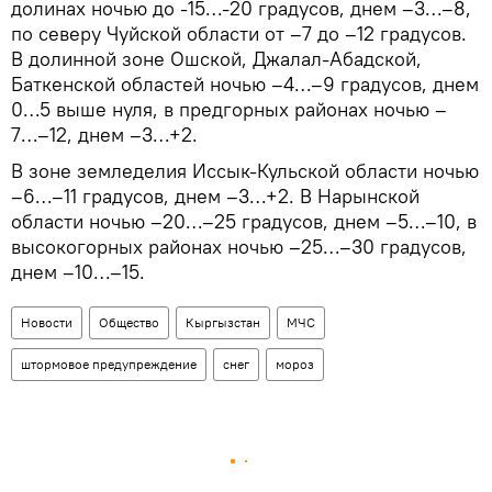
долинах ночью до -15…-20 градусов, днем –3…–8,
по северу Чуйской области от –7 до –12 градусов.
В долинной зоне Ошской, Джалал-Абадской,
Баткенской областей ночью –4…–9 градусов, днем
0…5 выше нуля, в предгорных районах ночью –
7…–12, днем –3…+2.
В зоне земледелия Иссык-Кульской области ночью
–6…–11 градусов, днем –3…+2. В Нарынской
области ночью –20…–25 градусов, днем –5…–10, в
высокогорных районах ночью –25…–30 градусов,
днем –10…–15.
Новости
Общество
Кыргызстан
МЧС
штормовое предупреждение
снег
мороз