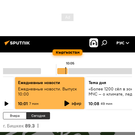
РУС
Кыргызстан
10:05
Ежедневные новости
Тема дня
үн
Ежедневные новости. Выпуск
«Более 1200 сёл в зоне
10:00
МЧС — о климате, ледн
системе оповещения
эфир
10:01
10:08
7 мин
49 мин
населения
Вчера
Сегодня
г. Бишкек
89.3