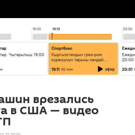
19:00
19:13
20:00
тар
Спортбокс
Ежедн
ар. Чыгарылыш 19:00
Кыргызстандын грек-рим
Ежедн
күрөшүнүн тарыхы кандай
20:00
башталган?
эфир
19:11
20:01
ин
42 мин
ашин врезались
га в США — видео
ТП
 14.12.2021
)