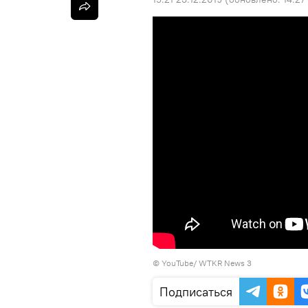
©
YouTube/ WTKR News 3
Подписаться