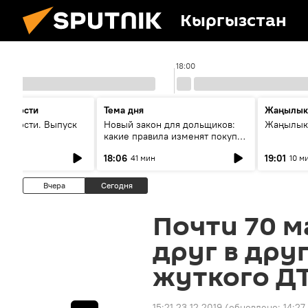
Кыргызстан
18:00
 новости
Тема дня
Жаңылык
новости. Выпуск
Новый закон для дольщиков:
Жаңылыкт
какие правила изменят покупку
квартир
18:06
19:01
41 мин
10 м
Вчера
Сегодня
Почти 70 м
друг в дру
жуткого Д
15:21 23.12.2019
(обновлено:
14:27