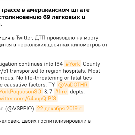
 трассе в американском штате
столкновению 69 легковых и
.
ция в Twitter, ДТП произошло на мосту
ится в нескольких десятках километров от
igation continues into I64
#York
County
/51 transported to region hospitals. Most
erious. No life-threatening or fatalities
ce causative factors. TY
@VaDOTHR
orkPoquosonSO
& 7
#fire
depts.
twitter.com/64aupQtPf3
ice (@VSPPIO)
22 декабря 2019 г.
 человек, двоих госпитализировали в