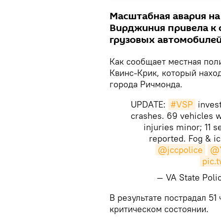
Масштабная авария на
Вирджиния привела к 
грузовых автомобилей
Как сообщает местная поли
Квинс-Крик, который наход
города Ричмонда.
UPDATE:
#VSP
invest
crashes. 69 vehicles w
injuries minor; 11 s
reported. Fog & i
@jccpolice
@Y
pic.
— VA State Pol
​В результате пострадал 51
критическом состоянии.