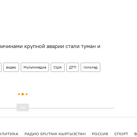
ричинами крупной аварии стали туман и
видео
Мультимедиа
США
ДТП
гололед
ОЛИТИКА
РАДИО SPUTNIK КЫРГЫЗСТАН
РОССИЯ
СПОРТ