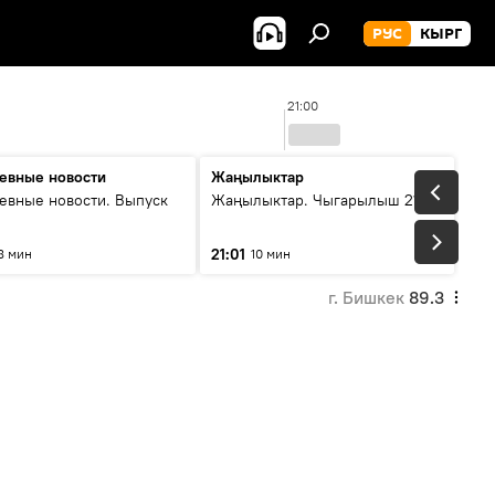
РУС
КЫРГ
21:00
евные новости
Жаңылыктар
евные новости. Выпуск
Жаңылыктар. Чыгарылыш 21:00
21:01
8 мин
10 мин
г. Бишкек
89.3