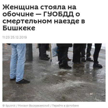
Женщина стояла на
обочине — ГУОБДД о
смертельном наезде в
Бишкеке
11:23 25.12.2019
©
Sputnik
/ Михаил Воскресенский
/
Перейти в фотобанк