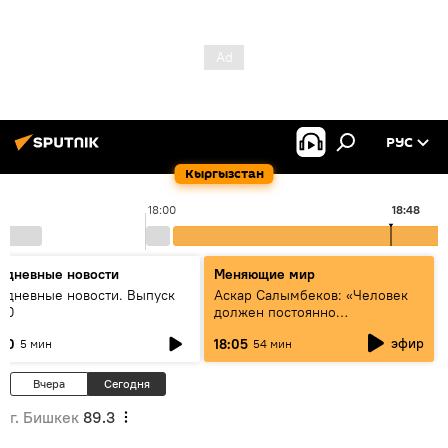
РУС
Кыргызстан
18:00
18:48
едневные новости
Меняющие мир
едневные новости. Выпуск
Аскар Салымбеков: «Человек
:00
должен постоянно
совершенствоваться»
эфир
:00
18:05
5 мин
54 мин
Вчера
Сегодня
г. Бишкек
89.3