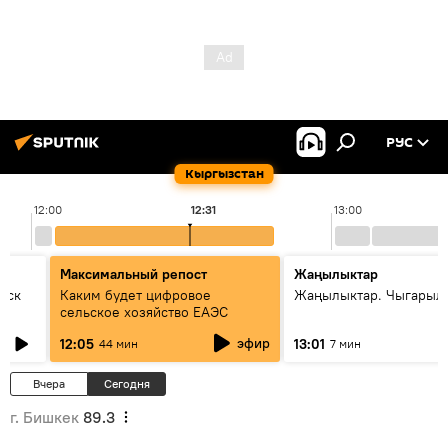
РУС
Кыргызстан
12:00
12:31
13:00
Максимальный репост
Жаңылыктар
уск
Каким будет цифровое
Жаңылыктар. Чыгарыл
сельское хозяйство ЕАЭС
эфир
12:05
13:01
44 мин
7 мин
Вчера
Сегодня
г. Бишкек
89.3