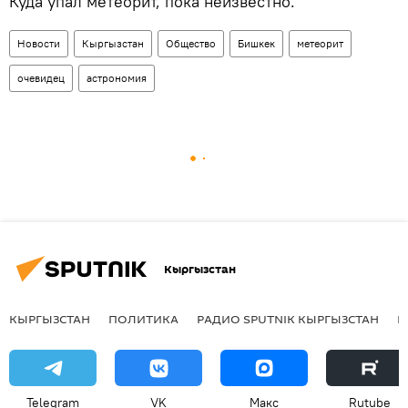
Куда упал метеорит, пока неизвестно.
Новости
Кыргызстан
Общество
Бишкек
метеорит
очевидец
астрономия
Кыргызстан
КЫРГЫЗСТАН
ПОЛИТИКА
РАДИО SPUTNIK КЫРГЫЗСТАН
Р
Telegram
VK
Макс
Rutube