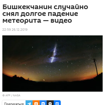
Бишкекчанин случайно
снял долгое падение
метеорита — видео
22:59 26.12.2019
©
AFP
/ NASA
Подписаться