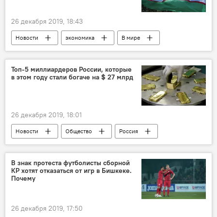
26 декабря 2019, 18:43
Новости
экономика
В мире
Узбекистан
ЕАЭС
вступление
Топ-5 миллиардеров России, которые
в этом году стали богаче на $ 27 млрд
26 декабря 2019, 18:01
Новости
Общество
Россия
В мире
Forbes
миллиардеры
рейтинг
В знак протеста футболисты сборной
КР хотят отказаться от игр в Бишкеке.
Почему
26 декабря 2019, 17:50