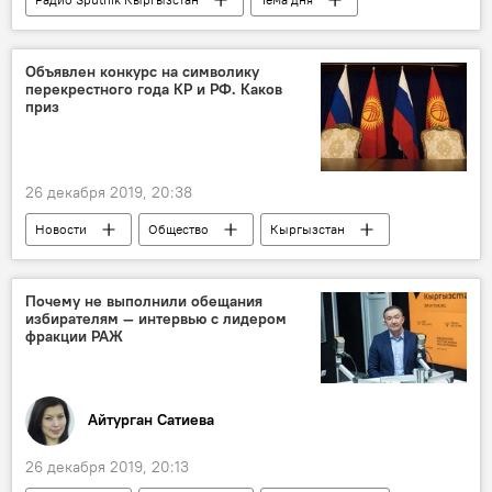
Общество
Кыргызстан
учебник
школа
вузы
Объявлен конкурс на символику
перекрестного года КР и РФ. Каков
приз
26 декабря 2019, 20:38
Новости
Общество
Кыргызстан
конкурс
год
Перекрестный год Кыргызстана и России
Почему не выполнили обещания
избирателям — интервью с лидером
Россия
фракции РАЖ
Министерство культуры, информации, спорта и молодежной политики КР
Айтурган Сатиева
26 декабря 2019, 20:13