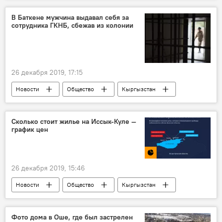
переговоры
Россия
В Баткене мужчина выдавал себя за
сотрудника ГКНБ, сбежав из колонии
террористическая организация "Исламское государство"
26 декабря 2019, 17:15
Новости
Общество
Кыргызстан
Происшествия
Кадамджайский район
задержание
мошенничество
побег
Сколько стоит жилье на Иссык-Куле —
график цен
колония
26 декабря 2019, 15:46
Новости
Общество
Кыргызстан
экономика
Инфографика
Мультимедиа
Иссык-Куль
Фото дома в Оше, где был застрелен