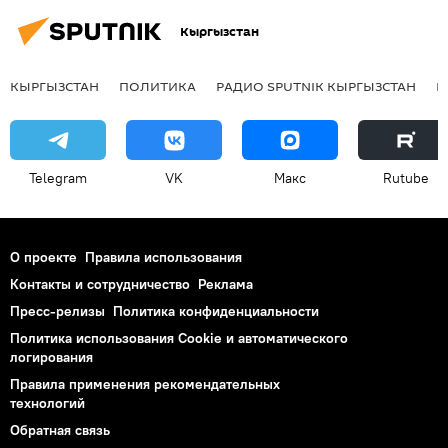
Кыргызстан
КЫРГЫЗСТАН
ПОЛИТИКА
РАДИО SPUTNIK КЫРГЫЗСТАН
Р
Telegram
VK
Макс
Rutube
О проекте
Правила использования
Контакты и сотрудничество
Реклама
Пресс-релизы
Политика конфиденциальности
Политика использования Cookie и автоматического
логирования
Правила применения рекомендательных
технологий
Обратная связь