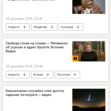
26 декабря 2019, 23:41
Новости
Общество
Культура
В мире
Россия
Галина Волчек
смерть
театр
Свобода слова на словах — Матвиенко
об угрозах в адрес Sputnik Эстония.
Видео
26 декабря 2019, 23:40
Новости
В мире
Политика
видео
Мультимедиа
Россия
Эстония
Sputnik
Бишкекчанин случайно снял долгое
падение метеорита — видео
Валентина Матвиенко
угрозы