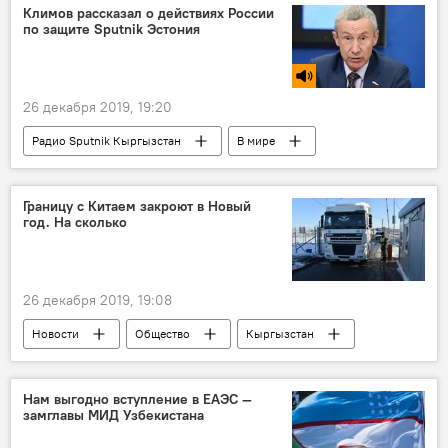
Sputnik
Климов рассказал о действиях России
по защите Sputnik Эстония
26 декабря 2019, 19:20
Радио Sputnik Кыргызстан
В мире
Политика
Россия
Эстония
журналист
профессия
давление
Границу с Китаем закроют в Новый
год. На сколько
санкции
26 декабря 2019, 19:08
Новости
Общество
Кыргызстан
Азия
В мире
Китай
граница
закрытие
Нам выгодно вступление в ЕАЭС —
замглавы МИД Узбекистана