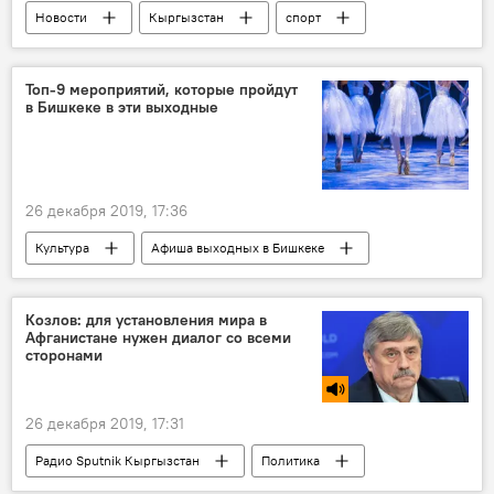
Новости
Кыргызстан
спорт
Валерий Кичин
футбол
Топ-9 мероприятий, которые пройдут
в Бишкеке в эти выходные
26 декабря 2019, 17:36
Культура
Афиша выходных в Бишкеке
Новости
Общество
Кыргызстан
мероприятия
выходные
Бишкек
Козлов: для установления мира в
Афганистане нужен диалог со всеми
Афиша
сторонами
26 декабря 2019, 17:31
Радио Sputnik Кыргызстан
Политика
В мире
США
Афганистан