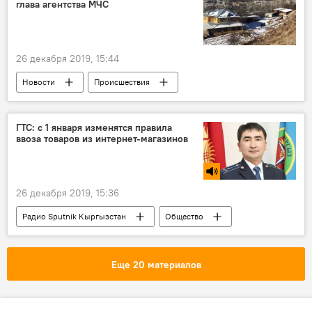
глава агентства МЧС
недвижимость
дом
квартира
цена
26 декабря 2019, 15:44
Новости
Происшествия
Кыргызстан
Ош
убийство
МЧС
дом
ГТС: с 1 января изменятся правила
ввоза товаров из интернет-магазинов
26 декабря 2019, 15:36
Радио Sputnik Кыргызстан
Общество
Кыргызстан
ЕАЭС
правила
ввоз
госпошлина
интернет
Еще 20 материалов
посылка
экономика