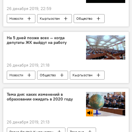
26 декабря 2019, 22:59
Новости
Кыргызстан
Общество
Бишкек
метеорит
очевидец
астрономия
На 5 дней позже всех — когда
депутаты ЖК выйдут на работу
26 декабря 2019, 21:18
Новости
Общество
Кыргызстан
Жогорку Кенеш
депутат
каникулы
Тема дня: каких изменений в
образовании ожидать в 2020 году
26 декабря 2019, 21:13
Радио Sputnik Кыргызстан
Тема дня