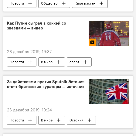
Новости
Общество
Кыргызстан
Происшествия
Политика
Жыргалбек Турускулов
лидеры
Как Путин сыграл в хоккей со
звездами — видео
фракция
Жогорку Кенеш
26 декабря 2019, 19:37
Новости
В мире
спорт
Россия
видео
Мультимедиа
Владимир Путин
хоккей
За действиями против Sputnik Эстония
стоят британские кураторы — источник
26 декабря 2019, 19:24
Новости
В мире
Эстония
Великобритания
СМИ
Политика