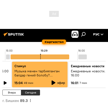
РУС
Кыргызстан
15:00
15:29
16:00
Стимул
Ежедневные новости
15:00
Музыка менен тарбияланган
Ежедневные новости. 
балдар гений болобу?
16:00
Кыргыздын жашоосунда
эфир
15:04
16:01
49 мин
7 мин
музыканын орду
Вчера
Сегодня
г. Бишкек
89.3