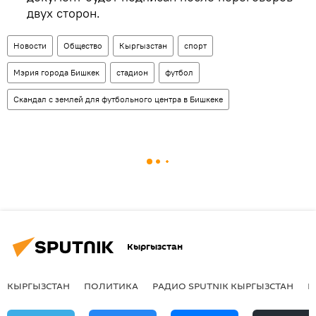
двух сторон.
Новости
Общество
Кыргызстан
спорт
Мэрия города Бишкек
стадион
футбол
Скандал с землей для футбольного центра в Бишкеке
Кыргызстан
КЫРГЫЗСТАН
ПОЛИТИКА
РАДИО SPUTNIK КЫРГЫЗСТАН
Р