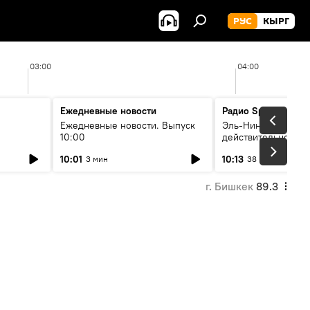
РУС
КЫРГ
03:00
04:00
Ежедневные новости
Радио Sputnik Кыр
Ежедневные новости. Выпуск
Эль-Ниньо, жара и 
10:00
действительно вли
 өнүгүү
погоду в Кыргызст
10:01
10:13
3 мин
38 мин
г. Бишкек
89.3