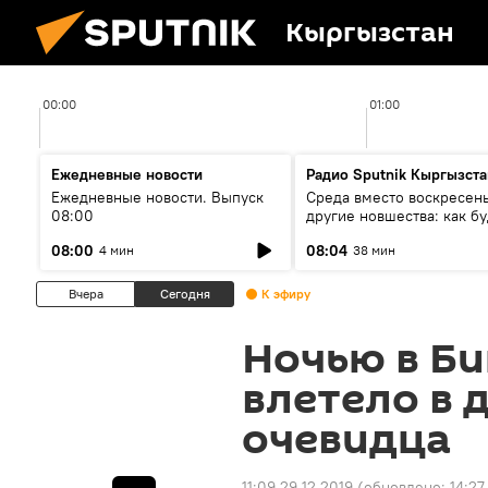
Кыргызстан
00:00
01:00
Ежедневные новости
Радио Sputnik Кыргызста
Ежедневные новости. Выпуск
Среда вместо воскресень
08:00
другие новшества: как бу
проходить выборы в КР?
08:00
08:04
4 мин
38 мин
Вчера
Сегодня
К эфиру
Ночью в Би
влетело в 
очевидца
11:09 29.12.2019
(обновлено:
14:27