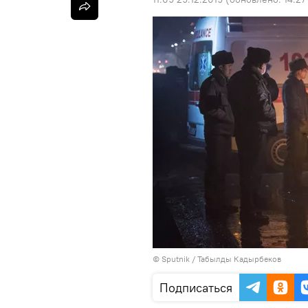
©
Sputnik / Табылды Кадырбеков
Подписаться