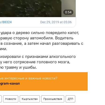
 удара о дерево сильно повредило капот,
правую сторону автомобиля. Водитель
в сознание, а затем начал разговаривать с
ами.
лизировали с признаками алкогольного
у него сотрясение головного мозга,
ю травму и ушибы.
ые интересные и важные новости?
egram-канал
Новости
Кыргызстан
Происшествия
ДТП