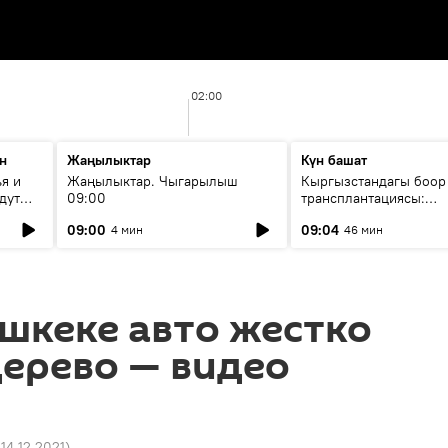
02:00
н
Жаңылыктар
Күн башат
я и
Жаңылыктар. Чыгарылыш
Кыргызстандагы боор
дут
09:00
трансплантациясы:
жетишкендиктер жана
09:00
09:04
4 мин
46 мин
келечеги
шкеке авто жестко
дерево — видео
 14.12.2021
)