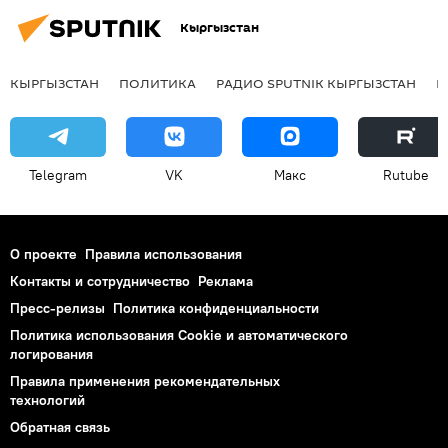
Кыргызстан
КЫРГЫЗСТАН
ПОЛИТИКА
РАДИО SPUTNIK КЫРГЫЗСТАН
Р
Telegram
VK
Макс
Rutube
О проекте
Правила использования
Контакты и сотрудничество
Реклама
Пресс-релизы
Политика конфиденциальности
Политика использования Cookie и автоматического
логирования
Правила применения рекомендательных
технологий
Обратная связь