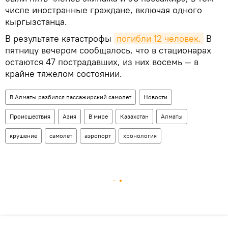
числе иностранные граждане, включая одного
кыргызстанца.
В результате катастрофы
погибли 12 человек.
В
пятницу вечером сообщалось, что в стационарах
остаются 47 пострадавших, из них восемь — в
крайне тяжелом состоянии.
В Алматы разбился пассажирский самолет
Новости
Происшествия
Азия
В мире
Казахстан
Алматы
крушение
самолет
аэропорт
хронология