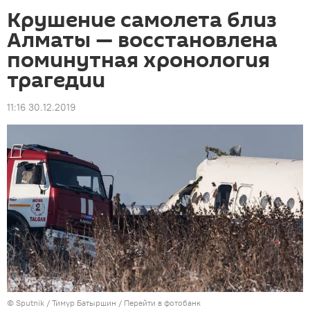
Крушение самолета близ
Алматы — восстановлена
поминутная хронология
трагедии
11:16 30.12.2019
©
Sputnik
/ Тимур Батыршин
/
Перейти в фотобанк