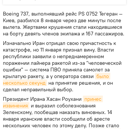
Boeing 737, выполнявший рейс PS 0752 Тегеран —
Киев, разбился 8 января через две минуты после
вылета. Жертвами крушения стали находившиеся
на борту девять членов экипажа и 167 пассажиров.
Изначально Иран отрицал свою причастность к
катастрофе, но 11 января признал вину. Власти
республики заявили о непреднамеренном
поражении лайнера ракетой из-за "человеческой
ошибки" — система ПВО приняла самолет за
крылатую ракету, а у оператора связи
было 
несколько секунд
на принятие решения, и он
сделал неправильный выбор.
Президент Ирана Хасан Роухани
принес 
извинения
и выразил соболезнования
Зеленскому, пообещав наказать виновных. 14
января иранские власти сообщили об аресте
нескольких человек по этому делу. Позже стало