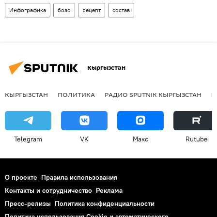
Инфографика
бозо
рецепт
состав
Кыргызстан
КЫРГЫЗСТАН
ПОЛИТИКА
РАДИО SPUTNIK КЫРГЫЗСТАН
Р
Telegram
VK
Макс
Rutube
О проекте
Правила использования
Контакты и сотрудничество
Реклама
Пресс-релизы
Политика конфиденциальности
Политика использования Cookie и автоматического