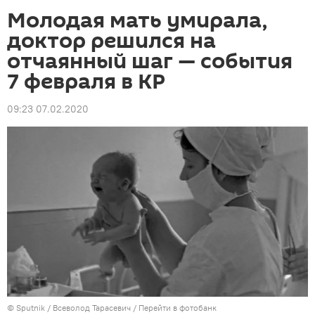
Молодая мать умирала,
доктор решился на
отчаянный шаг — события
7 февраля в КР
09:23 07.02.2020
©
Sputnik
/ Всеволод Тарасевич
/
Перейти в фотобанк