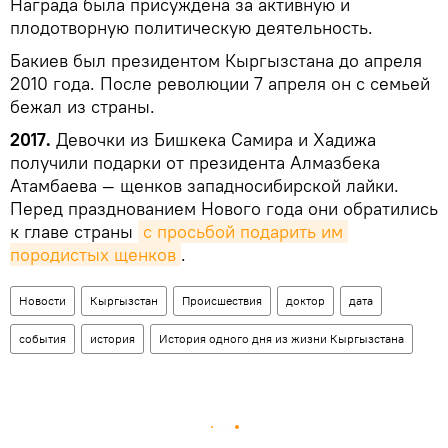
Награда была присуждена за активную и
плодотворную политическую деятельность.
Бакиев был президентом Кыргызстана до апреля
2010 года. После революции 7 апреля он с семьей
бежал из страны.
2017.
Девочки из Бишкека Самира и Хадижа
получили подарки от президента Алмазбека
Атамбаева — щенков западносибирской лайки.
Перед празднованием Нового года они обратились
к главе страны
с просьбой подарить им 
породистых щенков
.
Новости
Кыргызстан
Происшествия
доктор
дата
события
история
История одного дня из жизни Кыргызстана