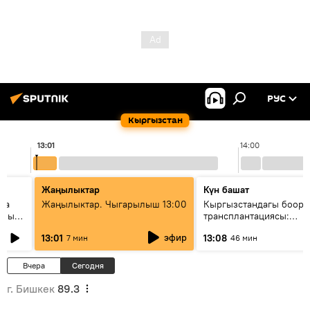
РУС
Кыргызстан
13:01
14:00
Жаңылыктар
Күн башат
ела
Жаңылыктар. Чыгарылыш 13:00
Кыргызстандагы боор
еных
трансплантациясы:
жетишкендиктер жана 
эфир
13:01
13:08
7 мин
46 мин
келечеги
Вчера
Сегодня
г. Бишкек
89.3