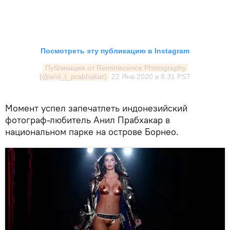
Посмотреть эту публикацию в Instagram
Публикация от Reminiscence Photography 
(@anil_t_prabhakar)
22 Янв 2020 в 8:31 PST
Момент успел запечатлеть индонезийский
фотограф-любитель Анил Прабхакар в
национальном парке на острове Борнео.