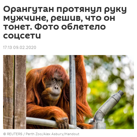
Орангутан протянул руку
мужчине, решив, что он
тонет. Фото облетело
соцсети
17:13 09.02.2020
©
REUTERS
/ Perth Zoo/Alex Asbury/Handout