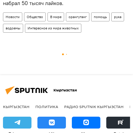
набрал 50 тысяч лайков.
Новости
Общество
В мире
орангутанг
помощь
рука
водоемы
Интересное из мира животных
Кыргызстан
КЫРГЫЗСТАН
ПОЛИТИКА
РАДИО SPUTNIK КЫРГЫЗСТАН
Р