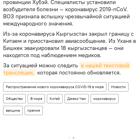
провинции Хубэй. Специалисты установили
возбудителя болезни — коронавирус 2019-nCoV.
ВОЗ признала вспышку чрезвычайной ситуацией
международного значения.
Из-за коронавируса Кыргызстан закрыл границу с
Китаем и приостановил авиасообщение. Из Уханя в
Бишкек эвакуировали 18 кыргызстанцев — они
находятся под наблюдением медиков.
За ситуацией можно следить
в нашей текстовой 
трансляции,
которая постоянно обновляется.
Распространение нового коронавируса COVID-19 в мире
Новости
Общество
В мире
Китай
Джеки Чан
коронавирус
вакцина
премия