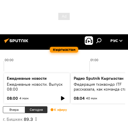
РУС
Кыргызстан
00:00
01:00
Ежедневные новости
Радио Sputnik Кыргызстан
Ежедневные новости. Выпуск
Федерация тхэквондо ITF
08:00
рассказала, как команда ста
жертвой мошенников
08:00
08:04
4 мин
40 мин
Вчера
Сегодня
К эфиру
г. Бишкек
89.3