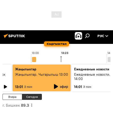
РУС
Кыргызстан
13:00
13:23
14:
Жаңылыктар
Ежедневные новости
уск
Жаңылыктар. Чыгарылыш 13:00
Ежедневные новости. 
14:00
эфир
13:01
14:01
3 мин
3 мин
Вчера
Сегодня
г. Бишкек
89.3