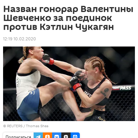
Назван гонорар Валентины
Шевченко за поединок
против Кэтлин Чукагян
12:19 10.02.2020
©
REUTERS
/ Thomas Shea
Подписаться