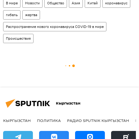
В мире
Новости
Общество
Азия
Китай
коронавирус
гибель
жертва
Распространение нового коронавируса COVID-19 в мире
Происшествия
Кыргызстан
КЫРГЫЗСТАН
ПОЛИТИКА
РАДИО SPUTNIK КЫРГЫЗСТАН
Р