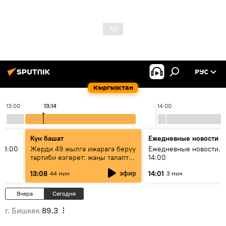
РУС
Кыргызстан
13:00
13:14
14:00
Күн башат
Ежедневные новости
13:00
Жерди 49 жылга ижарага берүү
Ежедневные новости. 
тартиби өзгөрөт: жаңы талаптар
14:00
эмнени көздөйт?
эфир
13:08
14:01
44 мин
3 мин
Вчера
Сегодня
г. Бишкек
89.3