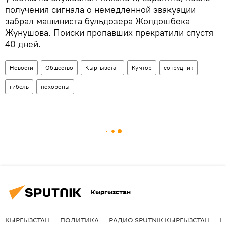
получения сигнала о немедленной эвакуации
забрал машиниста бульдозера Жолдошбека
Жунушова. Поиски пропавших прекратили спустя
40 дней.
Новости
Общество
Кыргызстан
Кумтор
сотрудник
гибель
похороны
Кыргызстан
КЫРГЫЗСТАН
ПОЛИТИКА
РАДИО SPUTNIK КЫРГЫЗСТАН
Р