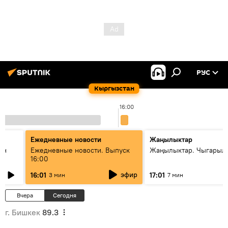
РУС
Кыргызстан
16:00
Ежедневные новости
Жаңылыктар
ан
Ежедневные новости. Выпуск
Жаңылыктар. Чыгарыл
16:00
эфир
16:01
17:01
3 мин
7 мин
Вчера
Сегодня
г. Бишкек
89.3