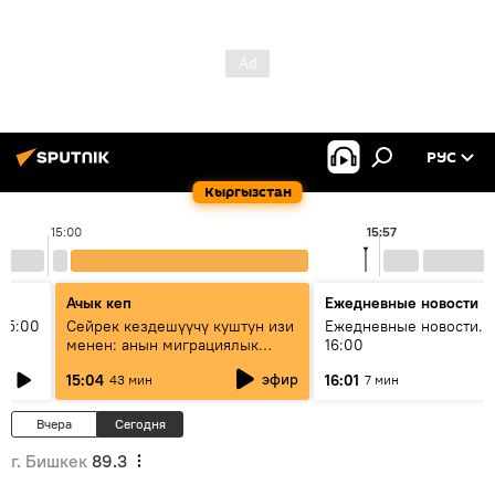
РУС
Кыргызстан
15:00
15:57
Ачык кеп
Ежедневные новости
15:00
Сейрек кездешүүчү куштун изи
Ежедневные новости. 
менен: анын миграциялык
16:00
жолу эмнеден кабар берет?
эфир
15:04
16:01
43 мин
7 мин
Вчера
Сегодня
г. Бишкек
89.3