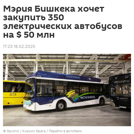
Мэрия Бишкека хочет
закупить 350
электрических автобусов
на $ 50 млн
17:23 18.02.2020
©
Sputnik
/ Кирилл Брага
/
Перейти в фотобанк