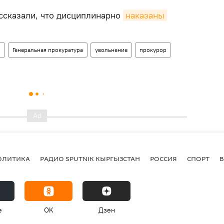
ассказали, что дисциплинарно
наказаны 
н
Генеральная прокуратура
увольнение
прокурор
ОЛИТИКА
РАДИО SPUTNIK КЫРГЫЗСТАН
РОССИЯ
СПОРТ
e
OK
Дзен