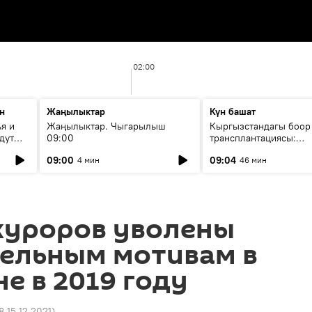
02:00
н
Жаңылыктар
Күн башат
я и
Жаңылыктар. Чыгарылыш
Кыргызстандагы боор
дут
09:00
трансплантациясы:
жетишкендиктер жана
09:00
09:04
4 мин
46 мин
келечеги
куроров уволены
тельным мотивам в
е в 2019 году
8 15.12.2021
)