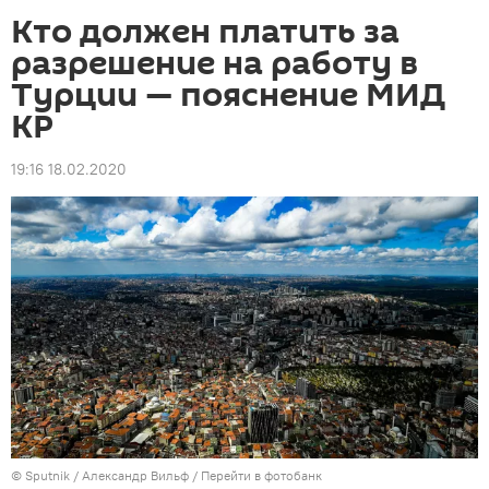
Кто должен платить за
разрешение на работу в
Турции — пояснение МИД
КР
19:16 18.02.2020
©
Sputnik
/ Александр Вильф
/
Перейти в фотобанк