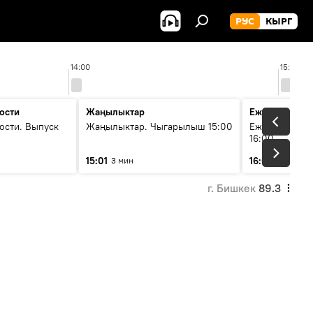
РУС
КЫРГ
14:00
15:00
ости
Жаңылыктар
Ежедневные 
ости. Выпуск
Жаңылыктар. Чыгарылыш 15:00
Ежедневные н
16:00
15:01
16:01
3 мин
3 мин
г. Бишкек
89.3