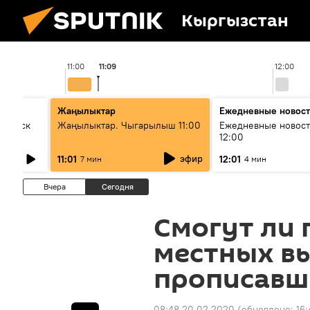
Кыргызстан
11:00
11:09
12:00
Жаңылыктар
Ежедневные новос
Выпуск
Жаңылыктар. Чыгарылыш 11:00
Ежедневные новост
12:00
эфир
11:01
12:01
7 мин
4 мин
Вчера
Сегодня
Смогут ли 
местных в
прописавши
08:48 20.02.2020
(обновлено:
16: