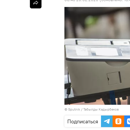
©
Sputnik / Табылды Кадырбеков
Подписаться