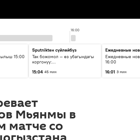
16:00
Sputnikteн сүйлөйбүз
Ежедневные нов
рылыш 15:00
Так божомол — өз убагындагы
Ежедневные нов
коргонуу:
16:00
гидрометеорологиялык кызмат
15:04
16:01
45 мин
3 мин
кантип өркүндөтүлүүдө
ревает
ов Мьянмы в
 матче со
ыргызстана