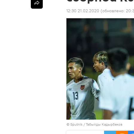
12:30 21.02.2020
(обновлено:
20:3
©
Sputnik / Табылды Кадырбеков