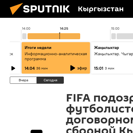
Кыргызстан
14:00
14:25
15:00
Итоги недели
Жаңылыктар
Выпуск
Информационно-аналитическая
Жаңылыктар. Чыга
программа
эфир
14:04
15:01
36 мин
3 мин
Вчера
Сегодня
FIFA подоз
футболист
договорном
сборной К