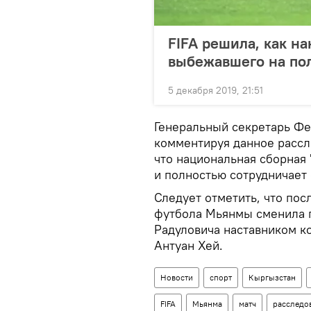
FIFA решила, как н
выбежавшего на по
5 декабря 2019, 21:51
Генеральный секретарь Фе
комментируя данное рассл
что национальная сборная 
и полностью сотрудничает 
Следует отметить, что по
футбола Мьянмы сменила г
Радуловича наставником 
Антуан Хей.
Новости
спорт
Кыргызстан
FIFA
Мьянма
матч
расследо