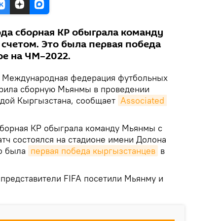
ода сборная КР обыграла команду
счетом. Это была первая победа
ре на ЧМ–2022.
Международная федерация футбольных
зрила сборную Мьянмы в проведении
ндой Кыргызстана, сообщает
Associated 
сборная КР обыграла команду Мьянмы c
атч состоялся на стадионе имени Долона
то была
первая победа кыргызстанцев
в
 представители FIFA посетили Мьянму и