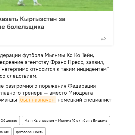
аказать Кыргызстан за
ле болельщика
дерации футбола Мьянмы Ко Ко Тейн,
едование агентству Франс Пресс, заявил,
"нетерпимо относится к таким инцидентам"
со следствием.
сле разгромного поражения Федерация
лавного тренера — вместо Миодрага
команды
был назначен
немецкий специалист
Общество
Матч Кыргызстан — Мьянма 10 октября в Бишкеке
вание
договоренность