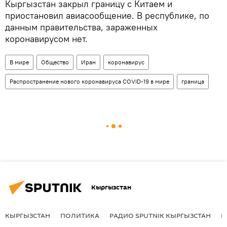
Кыргызстан закрыл границу с Китаем и
приостановил авиасообщение. В республике, по
данным правительства, зараженных
коронавирусом нет.
В мире
Общество
Иран
коронавирус
Распространение нового коронавируса COVID-19 в мире
граница
Кыргызстан
КЫРГЫЗСТАН
ПОЛИТИКА
РАДИО SPUTNIK КЫРГЫЗСТАН
Р