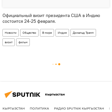
Официальный визит президента США в Индию
состоится 24-25 февраля.
Новости
Общество
В мире
Индия
Дональд Трамп
визит
фильм
Кыргызстан
КЫРГЫЗСТАН
ПОЛИТИКА
РАДИО SPUTNIK КЫРГЫЗСТАН
Р