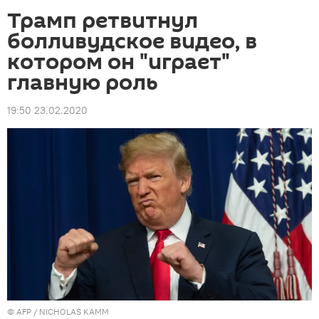
Трамп ретвитнул
болливудское видео, в
котором он "играет"
главную роль
19:50 23.02.2020
©
AFP
/ NICHOLAS KAMM