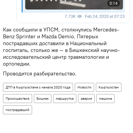
Как сообщили в УПСМ, столкнулись Mercedes-
Benz Sprinter и Mazda Demio. Пятерых
пострадавших доставили в Национальный
госпиталь, столько же — в Бишкекский научно-
исследовательский центр травматологии и
ортопедии.
Проводится разбирательство.
ДТП в Кыргызстане с начала 2020 года
Новости
Кыргызстан
Происшествия
Бишкек
маршрутка
авария
машина
пострадавший