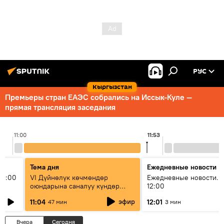
РУС
Кыргызстан
Премьеры стран ЕАЭС собрались на Иссык-Куле —
прямая трансляция заседания
11:00
11:53
Тема дня
Ежедневные новости
11:00
VI Дүйнөлүк көчмөндөр
Ежедневные новости. 
оюндарына саналуу күндөр
12:00
калды: даярдык иштери кайсы
эфир
11:04
12:01
47 мин
3 мин
этапка жетти?
Вчера
Сегодня