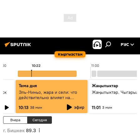
РУС
Кыргызстан
0:00
10:22
11:00
Тема дня
Жаңылыктар
уск
Эль-Ниньо, жара и сели: что
Жаңылыктар. Чыгарылы
действительно влияет на
погоду в Кыргызстане
эфир
10:13
11:01
38 мин
3 мин
Вчера
Сегодня
г. Бишкек
89.3