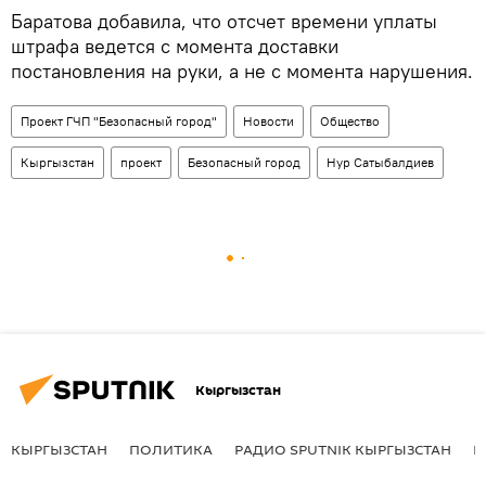
Баратова добавила, что отсчет времени уплаты
штрафа ведется с момента доставки
постановления на руки, а не с момента нарушения.
Проект ГЧП "Безопасный город"
Новости
Общество
Кыргызстан
проект
Безопасный город
Нур Сатыбалдиев
Кыргызстан
КЫРГЫЗСТАН
ПОЛИТИКА
РАДИО SPUTNIK КЫРГЫЗСТАН
Р