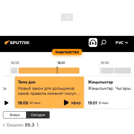
РУС
Кыргызстан
18:00
18:31
19:00
Тема дня
Жаңылыктар
уск
Новый закон для дольщиков:
Жаңылыктар. Чыгарыл
какие правила изменят покупку
квартир
эфир
18:06
19:01
41 мин
9 мин
Вчера
Сегодня
г. Бишкек
89.3