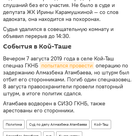
слушаний без его участия. Не было в суде и
депутата ЖК Ирины Карамушкиной — со слов
адвоката, она находится на похоронах.
Судья удалился в совещательную комнату и
объявил перерыв до 14:30.
События в Кой-Таше
Вечером 7 августа 2019 года в селе Кой-Таш
спецназ ГКНБ
попытался провести
операцию по
задержанию Алмазбека Атамбаева, но штурм был
отбит его сторонниками. Погиб один спецназовец.
8 августа правоохранители провели повторный
штурм, в итоге политик сдался.
Атамбаев водворен в СИЗО ГКНБ, также
арестованы его сторонники.
Политика
Суд по делу Алмазбека Атамбаева
Кой-Таш
Алмазбек Атамбаев
суд
Кыргызстан