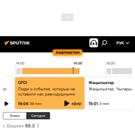
РУС
Кыргызстан
14:00
14:38
15:00
ОГО!
Жаңылыктар
уск
Люди и события, которые не
Жаңылыктар. Чыгарыл
оставили нас равнодушными
эфир
14:04
15:01
38 мин
3 мин
Вчера
Сегодня
г. Бишкек
89.3