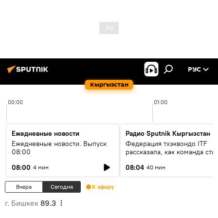
РУС
Кыргызстан
00:00
01:00
Ежедневные новости
Радио Sputnik Кыргызстан
Ежедневные новости. Выпуск
Федерация тхэквондо ITF
08:00
рассказала, как команда ста
жертвой мошенников
08:00
08:04
4 мин
40 мин
Вчера
Сегодня
К эфиру
г. Бишкек
89.3