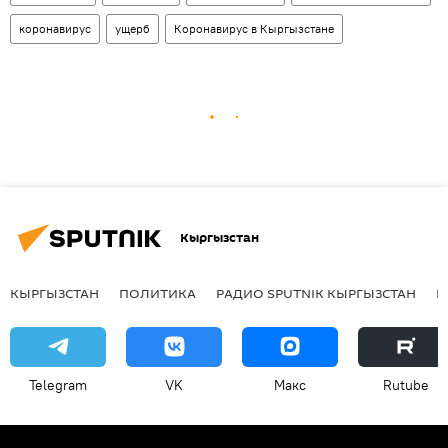
коронавирус
ущерб
Коронавирус в Кыргызстане
Кыргызстан
КЫРГЫЗСТАН
ПОЛИТИКА
РАДИО SPUTNIK КЫРГЫЗСТАН
Р
Telegram
VK
Макс
Rutube