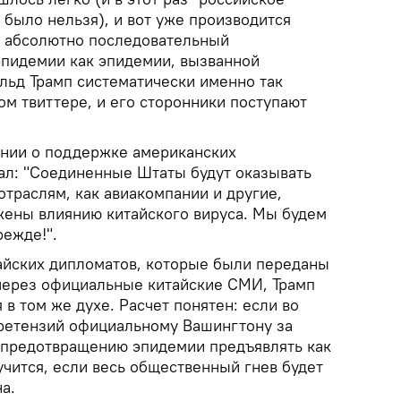
было нельзя), и вот уже производится
и абсолютно последовательный
эпидемии как эпидемии, вызванной
льд Трамп систематически именно так
ом твиттере, и его сторонники поступают
ении о поддержке американских
ал: "Соединенные Штаты будут оказывать
траслям, как авиакомпании и другие,
ены влиянию китайского вируса. Мы будем
режде!".
айских дипломатов, которые были переданы
через официальные китайские СМИ, Трамп
в том же духе. Расчет понятен: если во
 претензий официальному Вашингтону за
 предотвращению эпидемии предъявлять как
лучится, если весь общественный гнев будет
а.