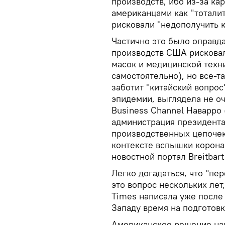
производств, ибо из-за ка
американцами как "тотали
рисковали "недополучить к
Частично это было оправда
производств США рисковал
масок и медицинской техн
самостоятельно), но все-т
заботит "китайский вопрос
эпидемии, выглядела не оч
Business Channel Наварро 
администрация президент
производственных цепочек
контексте вспышки корона
новостной портал Breitbart
Легко догадаться, что "п
это вопрос нескольких лет,
Times написала уже после 
Западу время на подготовк
Американское решение наш