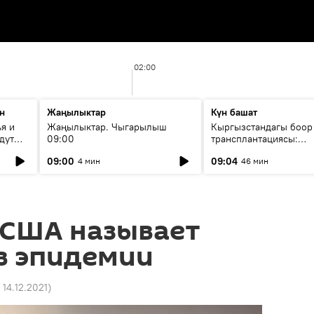
02:00
н
Жаңылыктар
Күн башат
я и
Жаңылыктар. Чыгарылыш
Кыргызстандагы боор
дут
09:00
трансплантациясы:
жетишкендиктер жана
09:00
09:04
4 мин
46 мин
келечеги
 США называет
в эпидемии
 14.12.2021
)