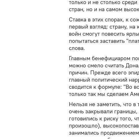
только и не столько сред
стран, но и на самом выс
Ставка в этих спорах, к с
первый взгляд: страну, н
войн смогут повесить ярлы
попытаться заставить "пла
слова.
Главным бенефициаром пои
можно смело считать Донал
причин. Прежде всего эпи
главный политический нар
сводится к формуле: "Во вс
только так мы сделаем Аме
Нельзя не заметить, что в
очень закрывали границы,
готовились к риску того, ч
произошло), высокопостав
занимались продвижением 