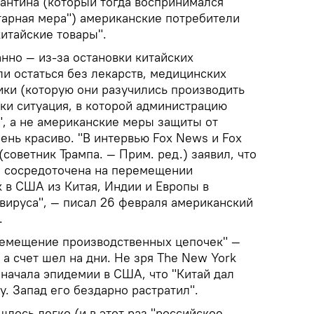
рантина (который тогда воспринимался
тарная мера") американские потребители
итайские товары".
нно — из-за остановки китайских
и остаться без лекарств, медицинских
ики (которую они разучились производить
аки ситуация, в которой администрацию
", а не американские меры защиты от
ень красиво. "В интервью Fox News и Fox
(советник Трампа. — Прим. ред.) заявил, что
а сосредоточена на перемещении
 в США из Китая, Индии и Европы в
вируса", — писал 26 февраля американский
.
еремещение производственных цепочек" —
 а счет шел на дни. Не зря The New York
начала эпидемии в США, что "Китай дал
у. Запад его бездарно растратил".
лось легко (и в этот раз "российское