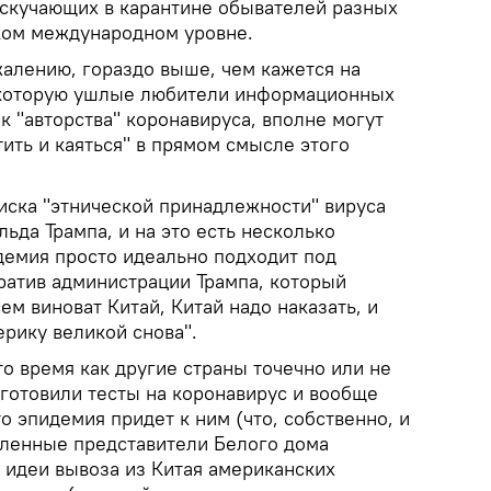
и скучающих в карантине обывателей разных
оком международном уровне.
ожалению, гораздо выше, чем кажется на
а которую ушлые любители информационных
к "авторства" коронавируса, вполне могут
тить и каяться" в прямом смысле этого
ска "этнической принадлежности" вируса
ьда Трампа, и на это есть несколько
демия просто идеально подходит под
ратив администрации Трампа, который
ем виноват Китай, Китай надо наказать, и
рику великой снова".
 то время как другие страны точечно или не
 готовили тесты на коронавирус и вообще
то эпидемия придет к ним (что, собственно, и
ленные представители Белого дома
идеи вывоза из Китая американских