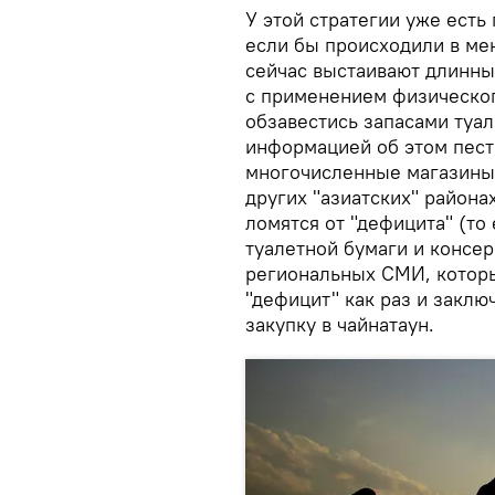
У этой стратегии уже есть
если бы происходили в ме
сейчас выстаивают длинны
с применением физическог
обзавестись запасами туал
информацией об этом пест
многочисленные магазины,
других "азиатских" районах
ломятся от "дефицита" (т
туалетной бумаги и консе
региональных СМИ, которы
"дефицит" как раз и заключ
закупку в чайнатаун.