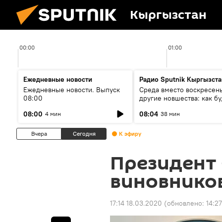
Кыргызстан
00:00
01:00
Ежедневные новости
Радио Sputnik Кыргызста
Ежедневные новости. Выпуск
Среда вместо воскресень
08:00
другие новшества: как бу
проходить выборы в КР?
08:00
08:04
4 мин
38 мин
Вчера
Сегодня
К эфиру
Президент
виновнико
17:14 18.03.2020
(обновлено:
14:27