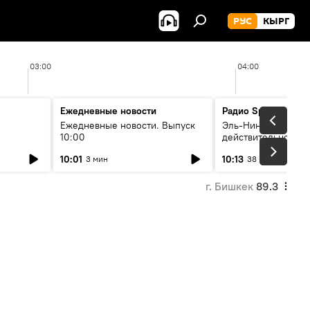
РУС
КЫРГ
03:00
04:00
Ежедневные новости
Радио Sputnik Кыр
Ежедневные новости. Выпуск
Эль-Ниньо, жара и 
10:00
действительно вли
 өнүгүү
погоду в Кыргызст
10:01
10:13
3 мин
38 мин
г. Бишкек
89.3